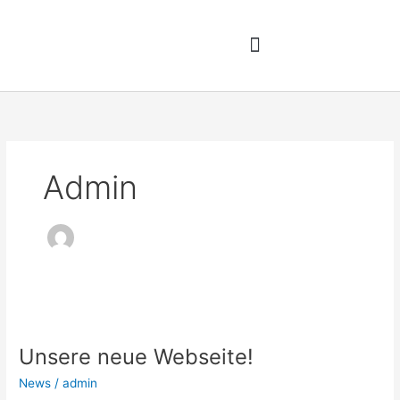
Zum
Inhalt
springen
Admin
Unsere
neue
Unsere neue Webseite!
Webseite!
News
/
admin