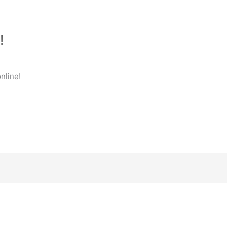
!
nline!